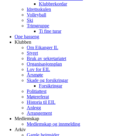
Klubbrekordar
Idrettsskulen
Volleyball
Ski
Trimgruppe
Ti fine turar
Ope basseng
Klubben
Om Eikanger IL
Styret
Bruk av sekretariatet
Organisasjonsplan
Lov for EIL
Årsmøte
Skade og forsikringar
Forsikringar
Politiattest
Møtereferat
Historia til EIL
Anlegg
Arrangement
Medlemskap
Medlemskap og innmelding
Arkiv
Gamle heimsider