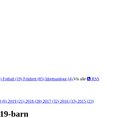
4)
Fotball (19)
Friidrett (85)
Idrettsanlegg (4)
Vis alle
RSS
0 (6)
2019 (21)
2018 (28)
2017 (32)
2016 (33)
2015 (23)
019-barn