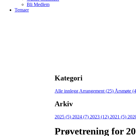
Bli Medlem
Temaer
Kategori
Alle innlegg
Arrangement (25)
Årsmøte (
Arkiv
2025 (5)
2024 (7)
2023 (12)
2021 (5)
202
Prøvetrening for 2