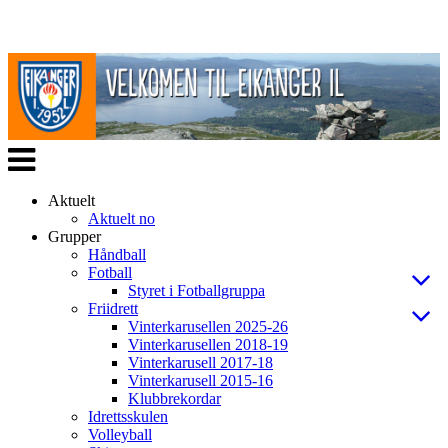
Veksle
navigasjon
Aktuelt
Aktuelt no
Grupper
Håndball
Fotball
Styret i Fotballgruppa
Friidrett
Vinterkarusellen 2025-26
Vinterkarusellen 2018-19
Vinterkarusell 2017-18
Vinterkarusell 2015-16
Klubbrekordar
Idrettsskulen
Volleyball