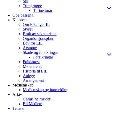
Ski
Trimgruppe
Ti fine turar
Ope basseng
Klubben
Om Eikanger IL
Styret
Bruk av sekretariatet
Organisasjonsplan
Lov for EIL
Årsmøte
Skade og forsikringar
Forsikringar
Politiattest
Møtereferat
Historia til EIL
Anlegg
Arrangement
Medlemskap
Medlemskap og innmelding
Arkiv
Gamle heimsider
Bli Medlem
Temaer