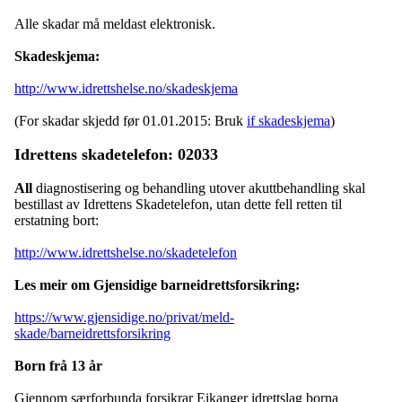
Alle skadar må meldast elektronisk.
Skadeskjema:
http://www.idrettshelse.no/skadeskjema
(For skadar skjedd før 01.01.2015: Bruk
if skadeskjema
)
Idrettens skadetelefon: 02033
All
diagnostisering og behandling utover akuttbehandling skal
bestillast av Idrettens Skadetelefon, utan dette fell retten til
erstatning bort:
http://www.idrettshelse.no/skadetelefon
Les meir om Gjensidige barneidrettsforsikring:
https://www.gjensidige.no/privat/meld-
skade/barneidrettsforsikring
Born frå 13 år
Gjennom særforbunda forsikrar Eikanger idrettslag borna