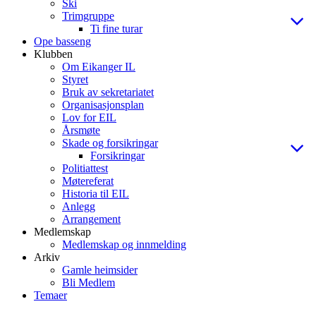
Ski
Trimgruppe
Ti fine turar
Ope basseng
Klubben
Om Eikanger IL
Styret
Bruk av sekretariatet
Organisasjonsplan
Lov for EIL
Årsmøte
Skade og forsikringar
Forsikringar
Politiattest
Møtereferat
Historia til EIL
Anlegg
Arrangement
Medlemskap
Medlemskap og innmelding
Arkiv
Gamle heimsider
Bli Medlem
Temaer