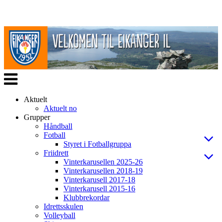
Veksle
navigasjon
Aktuelt
Aktuelt no
Grupper
Håndball
Fotball
Styret i Fotballgruppa
Friidrett
Vinterkarusellen 2025-26
Vinterkarusellen 2018-19
Vinterkarusell 2017-18
Vinterkarusell 2015-16
Klubbrekordar
Idrettsskulen
Volleyball