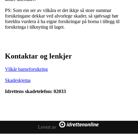
PS: Som ein ser av vilkåra er det ikkje så store summar
forsikringane dekkar ved alvorlege skader, så sjølvsagt bør
foreldra vurdera å ha eigne forsikringar på borna i tillegg til
forsikringa i tilknyting til laget.
Kontaktar og lenkjer
Vilkår barneforsikring
Skadeskjema
Idrettens skadetelefon: 02033
Levert av