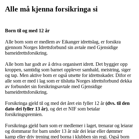
Alle må kjenna forsikringa si
Born til og med 12 år
Alle born som er medlem av Eikanger idrettslag, er forsikra
gjennom Norges Idrettsforbund sin avtale med Gjensidige
barneidrettsforsikring.
Alle born har godt av å driva organisert idrett. Det byggjer opp
kroppen, samtidig som barnet opplever samhald, meistring, siger
og tap. Men aktive born er også utsette for idrettsskader. Difor er
alle som er med i lag som er tilslutta Norges idrettsforbund dekka
av forbundet sin forsikringsavtale med Gjensidige
barneidrettsforsikring.
Forsikringa gjeld til og med det året ein fyller 12 år
(dvs. til den
dato dei fyller 13 år)
, og det er NIF som betalar
forsikringspremien.
Forsikringa gjeld barn som er medlemer i laget, trenarar og leiarar
og dommarar for barn under 13 år når dei leiar eller dømmer
kamp eller driv trening med borna i klubben sin regi. Også born