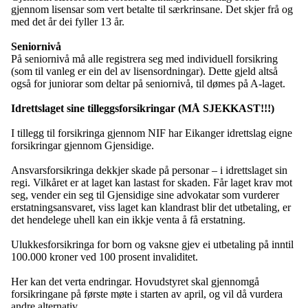
gjennom lisensar som vert betalte til særkrinsane. Det skjer frå og
med det år dei fyller 13 år.
Seniornivå
På seniornivå må alle registrera seg med individuell forsikring
(som til vanleg er ein del av lisensordningar). Dette gjeld altså
også for juniorar som deltar på seniornivå, til dømes på A-laget.
Idrettslaget sine tilleggsforsikringar (MÅ SJEKKAST!!!)
I tillegg til forsikringa gjennom NIF har Eikanger idrettslag eigne
forsikringar gjennom Gjensidige.
Ansvarsforsikringa dekkjer skade på personar – i idrettslaget sin
regi. Vilkåret er at laget kan lastast for skaden. Får laget krav mot
seg, vender ein seg til Gjensidige sine advokatar som vurderer
erstatningsansvaret, viss laget kan klandrast blir det utbetaling, er
det hendelege uhell kan ein ikkje venta å få erstatning.
Ulukkesforsikringa for born og vaksne gjev ei utbetaling på inntil
100.000 kroner ved 100 prosent invaliditet.
Her kan det verta endringar. Hovudstyret skal gjennomgå
forsikringane på første møte i starten av april, og vil då vurdera
andre alternativ.