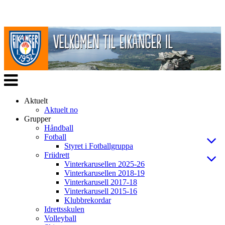
Veksle
navigasjon
Aktuelt
Aktuelt no
Grupper
Håndball
Fotball
Styret i Fotballgruppa
Friidrett
Vinterkarusellen 2025-26
Vinterkarusellen 2018-19
Vinterkarusell 2017-18
Vinterkarusell 2015-16
Klubbrekordar
Idrettsskulen
Volleyball