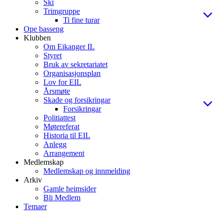
Ski
Trimgruppe
Ti fine turar
Ope basseng
Klubben
Om Eikanger IL
Styret
Bruk av sekretariatet
Organisasjonsplan
Lov for EIL
Årsmøte
Skade og forsikringar
Forsikringar
Politiattest
Møtereferat
Historia til EIL
Anlegg
Arrangement
Medlemskap
Medlemskap og innmelding
Arkiv
Gamle heimsider
Bli Medlem
Temaer