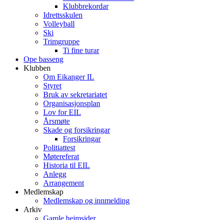
Klubbrekordar
Idrettsskulen
Volleyball
Ski
Trimgruppe
Ti fine turar
Ope basseng
Klubben
Om Eikanger IL
Styret
Bruk av sekretariatet
Organisasjonsplan
Lov for EIL
Årsmøte
Skade og forsikringar
Forsikringar
Politiattest
Møtereferat
Historia til EIL
Anlegg
Arrangement
Medlemskap
Medlemskap og innmelding
Arkiv
Gamle heimsider