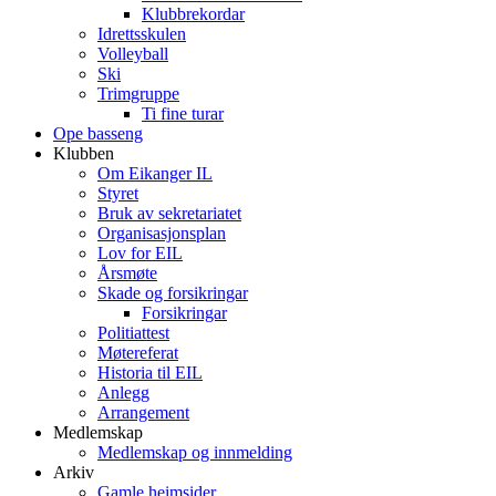
Klubbrekordar
Idrettsskulen
Volleyball
Ski
Trimgruppe
Ti fine turar
Ope basseng
Klubben
Om Eikanger IL
Styret
Bruk av sekretariatet
Organisasjonsplan
Lov for EIL
Årsmøte
Skade og forsikringar
Forsikringar
Politiattest
Møtereferat
Historia til EIL
Anlegg
Arrangement
Medlemskap
Medlemskap og innmelding
Arkiv
Gamle heimsider