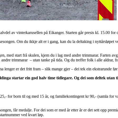
alvdel av vinterkarusellen på Eikanger. Starten går presis kl. 15.00 for 
songen. Om du ikkje alt er i gang, kan du la deltaking i nyttårsløpet vera
gen, med start frå skulen, kjem du i lag med andre trimmarar. Farten avg
ndre trimmarar – utan tanke på tida. Og du treffer folk i alle aldrar, frå 
lenger er det fritt fram – slik mange gjer – dei tek ein ekstrarunde før e
dinga startar ein god halv time tidlegare. Og dei som deltek utan t
 25,- for born til og med 15 år, og familiekontingent kr 90,- (samla for 
ngen, får medalje. For dei som er med år etter år er det sett opp premiar 
 startnummer ved kvart løp.