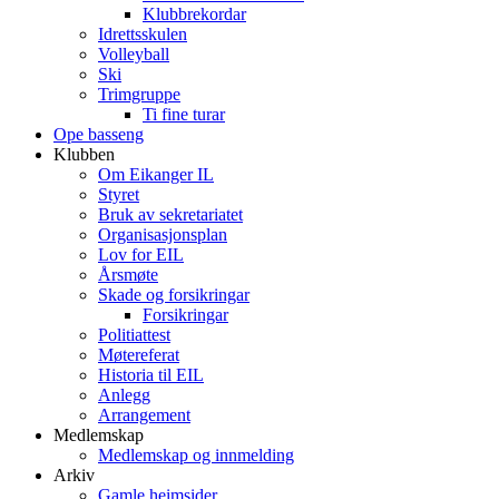
Klubbrekordar
Idrettsskulen
Volleyball
Ski
Trimgruppe
Ti fine turar
Ope basseng
Klubben
Om Eikanger IL
Styret
Bruk av sekretariatet
Organisasjonsplan
Lov for EIL
Årsmøte
Skade og forsikringar
Forsikringar
Politiattest
Møtereferat
Historia til EIL
Anlegg
Arrangement
Medlemskap
Medlemskap og innmelding
Arkiv
Gamle heimsider