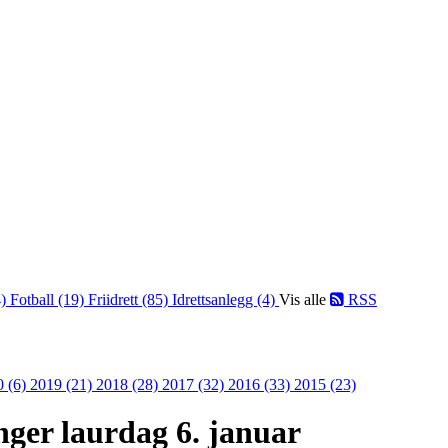
4)
Fotball (19)
Friidrett (85)
Idrettsanlegg (4)
Vis alle
RSS
0 (6)
2019 (21)
2018 (28)
2017 (32)
2016 (33)
2015 (23)
nger laurdag 6. januar