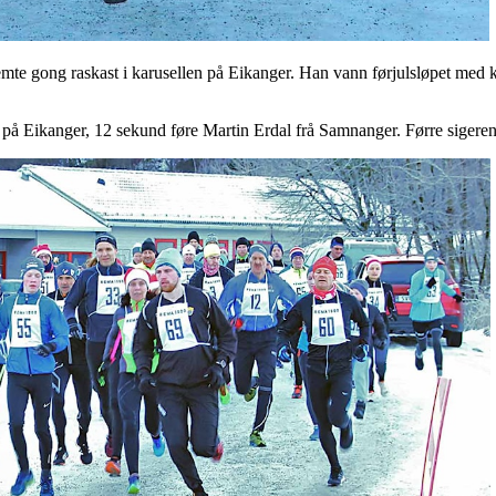
e gong raskast i karusellen på Eikanger. Han vann førjulsløpet med k
å Eikanger, 12 sekund føre Martin Erdal frå Samnanger. Førre sigeren 