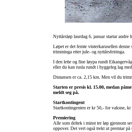
Nyttårsløp laurdag 6. januar startar andre h
Løpet er det femte vinterkarusellen denne se
trimminga etter jule- og nyttårsfeiringa.
I den lette og fine løypa rundt Eikangervå
eller du kan rusla rundt i hyggeleg lag med a
Distansen er ca. 2,15 km. Men vil du trimma 
Starten er presis kl. 15.00, medan påmel
meldt seg på.
Startkontingent
Startkontingenten er kr 50,- for vaksne, kr
Premiering
Alle som deltek i minst tre løp gjennom seso
oppover. Det vert også trekt ut premiar på