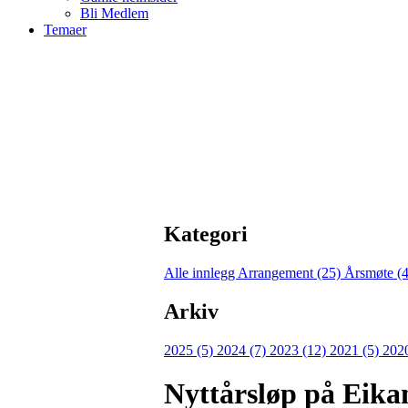
Bli Medlem
Temaer
Kategori
Alle innlegg
Arrangement (25)
Årsmøte (
Arkiv
2025 (5)
2024 (7)
2023 (12)
2021 (5)
202
Nyttårsløp på Eika