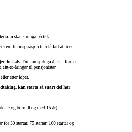
dei som skal springa på tid.
 ein fin inspirasjon til å få fart att med
jer du sjølv. Du kan springa å testa forma
eitt-to-åringar til pensjonistar.
ller etter løpet.
idtaking, kan starta så snart dei har
vaksne og born til og med 15 år).
for 30 startar, 75 startar, 100 startar og