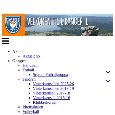
Veksle
navigasjon
Aktuelt
Aktuelt no
Grupper
Håndball
Fotball
Styret i Fotballgruppa
Friidrett
Vinterkarusellen 2025-26
Vinterkarusellen 2018-19
Vinterkarusell 2017-18
Vinterkarusell 2015-16
Klubbrekordar
Idrettsskulen
Volleyball