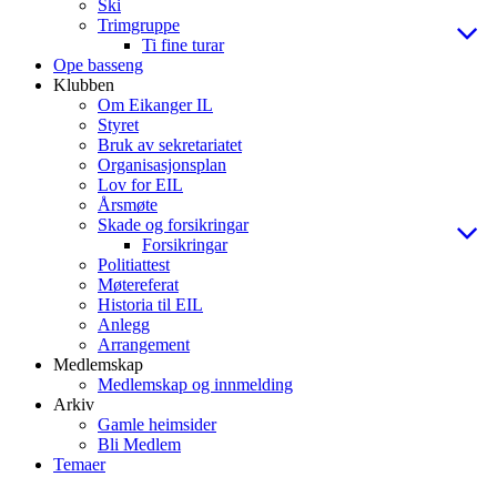
Ski
Trimgruppe
Ti fine turar
Ope basseng
Klubben
Om Eikanger IL
Styret
Bruk av sekretariatet
Organisasjonsplan
Lov for EIL
Årsmøte
Skade og forsikringar
Forsikringar
Politiattest
Møtereferat
Historia til EIL
Anlegg
Arrangement
Medlemskap
Medlemskap og innmelding
Arkiv
Gamle heimsider
Bli Medlem
Temaer